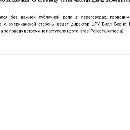
нию заложников, которые ведут глава Моссада Дэвид Барнеа и гл
ался без важной публичной роли в переговорах, проводи
е с американской стороны ведет директор ЦРУ Билл Бернс. 
 по поводу встречи не поступало (фото-
Israel Police
/wikimedia)
.