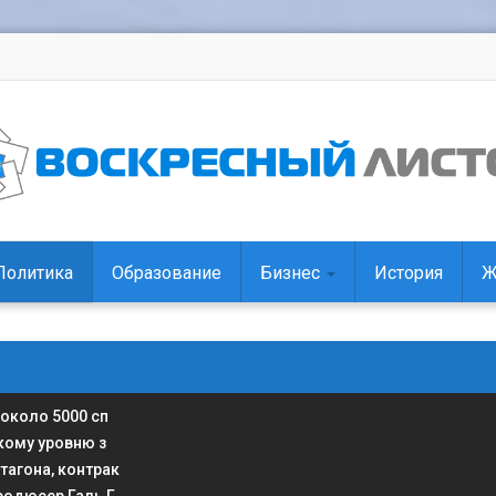
Политика
Образование
Бизнес
История
Ж
 около 5000 сп
кому уровню з
тагона, контрак