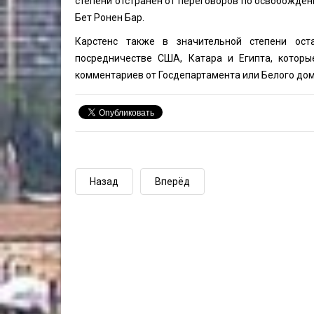
степени отстранен от переговоров по освобожде
Бет Ронен Бар.
Карстенс также в значительной степени ост
посредничестве США, Катара и Египта, которы
комментариев от Госдепартамента или Белого дома
Назад
Вперёд