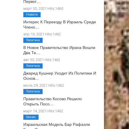
Первог…
март 30, 2021 Hits:1460
Новости
Интерес К Переезду В Израиль Среди
Члено…
апр 10, 2021 Hits:1462
Политика
В Новое Правительство Ирана Вошли
Два Те…
авг 30, 2021 Hits:1462
Политика
Джаред Кушнер Уходит Из Политики И
Основ…
июль 29, 2021 Hits:1462
Политика
Правительство Косово Решило
Открыть Посо…
март 14, 2021 Hits:1462
Бизнес
Израильская Модель Бар Рафаэли