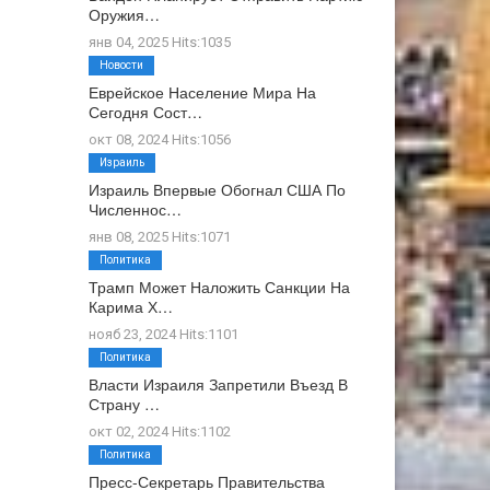
Оружия…
янв 04, 2025 Hits:1035
Новости
Еврейское Население Мира На
Сегодня Сост…
окт 08, 2024 Hits:1056
Израиль
Израиль Впервые Обогнал США По
Численнос…
янв 08, 2025 Hits:1071
Политика
Трамп Может Наложить Санкции На
Карима Х…
нояб 23, 2024 Hits:1101
Политика
Власти Израиля Запретили Въезд В
Страну …
окт 02, 2024 Hits:1102
Политика
Пресс-Секретарь Правительства