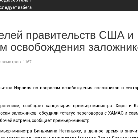
родюсер Галь Г
 следует избега
елей правительств США и
ам освобождения заложник
росмотров: 1167
ьства Израиля по вопросам освобождения заложников в сектор
стенсом, сообщает канцелярия премьер-министра. Хирш и Ка
осам заложников, обсудили «статус переговоров с ХАМАС и сов
абочей встречи, сообщает премьер-министр.
емьер-министра Биньямина Нетаньяху, в данное время в значи