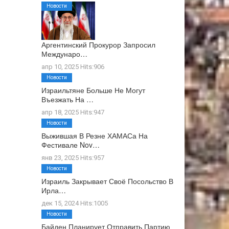
Новости
Аргентинский Прокурор Запросил
Междунаро…
апр 10, 2025 Hits:906
Новости
Израильтяне Больше Не Могут
Въезжать На …
апр 18, 2025 Hits:947
Новости
Выжившая В Резне ХАМАСа На
Фестивале Nov…
янв 23, 2025 Hits:957
Новости
Израиль Закрывает Своё Посольство В
Ирла…
дек 15, 2024 Hits:1005
Новости
Байден Планирует Отправить Партию