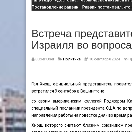
Галь Гадот удостоена
: Израильская актриса и п
Постановление раввин
: Раввин постановил, что
Встреча представит
Израиля во вопрос
Super User
Политика
10 сентября 2024
П
Гал Хирш, официальный представитель правител
встретился 9 сентября в Вашингтоне
со своим американским коллегой Роджером Кар
специальный посланник президента США по вопр
направления работы на повестке дня» во время р
Хирш, которого считают близким союзником пр