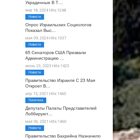
Украденные В Т…
янв 18, 2024 Hits:1248
Новости
Опрос Израильских Социологов
Показал Выс…
мая 09, 2024 Hits:1337
Новости
65 Сенаторов США Призвали
Администрацию …
июнь 23, 2023 Hits:1423
Новости
Правительство Израиля С 23 Мая
Откроет В…
апр 15, 2021 Hits:1460
Политика
Депутаты Палаты Представителей
Лоббируют…
мая 06, 2021 Hits:1460
Новости
Правительство Бахрейна Назначило