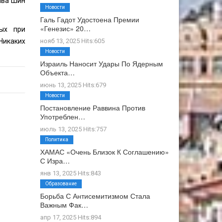
ава Шин
Новости
Галь Гадот Удостоена Премии
«Генезис» 20…
мых при
Никаких
нояб 13, 2025 Hits:605
Новости
Израиль Наносит Удары По Ядерным
Объекта…
июнь 13, 2025 Hits:679
Новости
Постановление Раввина Против
Употреблен…
июль 13, 2025 Hits:757
Политика
ХАМАС «очень Близок К Соглашению»
С Изра…
янв 13, 2025 Hits:843
Образование
Борьба С Антисемитизмом Стала
Важным Фак…
апр 17, 2025 Hits:894