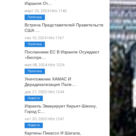
Израиля От…
март 20, 2024 Hits:1140
Политика
Встреча Представителей Правительств
США …
сен 10, 2024 Hits:1167
Политика
Посланники ЕС В Израиле Осуждают
«беспре…
мая 08, 2024 Hits:1224
Политика
Уничтожение ХАМАС И
Дерадикализация Пале…
дек 27, 2023 Hits:1244
Новости
Израиль Эвакуирует Кирьят-Шмону,
Город С…
окт 20, 2023 Hits:1247
Новости
Картины Пикассо И Шагала,