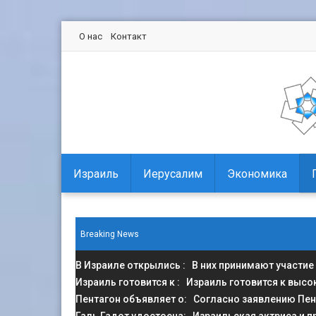
О нас
Контакт
Израиль
Иерусалим
Экономика
Breaking News
В Израиле открылись
: В них принимают участие
Израиль готовится к
: Израиль готовится к высо
Пентагон объявляет о
: Согласно заявлению Пен