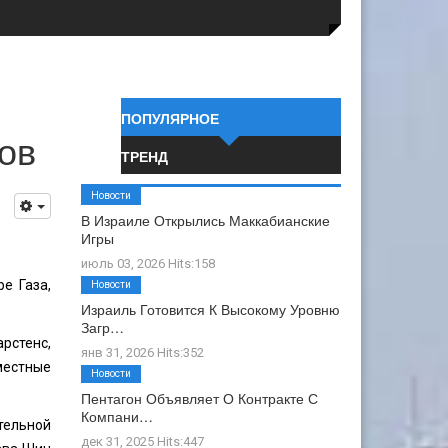
ПОПУЛЯРНОЕ
ов
ТРЕНД
Новости
В Израиле Открылись Маккабианские
Игры
июль 03, 2026 Hits:158
е Газа,
Новости
Израиль Готовится К Высокому Уровню
Загр…
рстенс,
янв 31, 2026 Hits:352
местные
Новости
Пентагон Объявляет О Контракте С
Компани…
тельной
дек 31, 2025 Hits:447