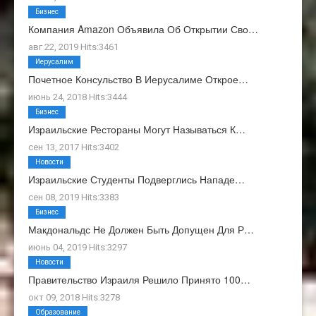
Бизнес
Компания Amazon Объявила Об Открытии Сво…
авг 22, 2019 Hits:3461
Иерусалим
Почетное Консульство В Иерусалиме Открое…
июнь 24, 2018 Hits:3444
Бизнес
Израильские Рестораны Могут Называться К…
сен 13, 2017 Hits:3402
Новости
Израильские Студенты Подверглись Нападе…
сен 08, 2019 Hits:3383
Бизнес
Макдональдс Не Должен Быть Допущен Для Р…
июнь 04, 2019 Hits:3297
Новости
Правительство Израиля Решило Принято 100…
окт 09, 2018 Hits:3278
Образование