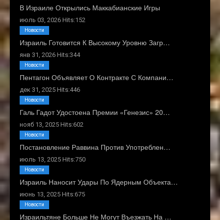
В Израиле Открылись Маккабианские Игры
июль 03, 2026 Hits:152
Новости
Израиль Готовится К Высокому Уровню Загр…
янв 31, 2026 Hits:344
Новости
Пентагон Объявляет О Контракте С Компани…
дек 31, 2025 Hits:446
Новости
Галь Гадот Удостоена Премии «Генезис» 20…
нояб 13, 2025 Hits:602
Новости
Постановление Раввина Против Употреблен…
июль 13, 2025 Hits:750
Новости
Израиль Наносит Удары По Ядерным Объекта…
июнь 13, 2025 Hits:675
Новости
Израильтяне Больше Не Могут Въезжать На …