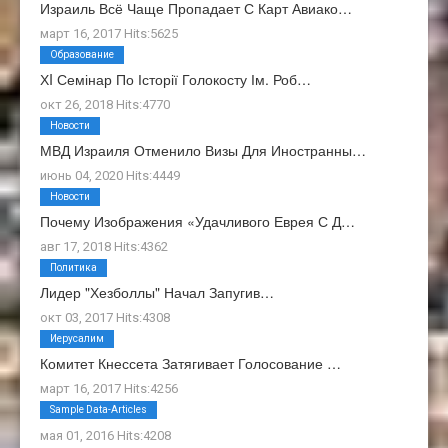
Израиль Всё Чаще Пропадает С Карт Авиако…
март 16, 2017 Hits:5625
Образование
ХI Семінар По Історії Голокосту Ім. Роб…
окт 26, 2018 Hits:4770
Новости
МВД Израиля Отменило Визы Для Иностранны…
июнь 04, 2020 Hits:4449
Новости
Почему Изображения «Удачливого Еврея С Д…
авг 17, 2018 Hits:4362
Политика
Лидер "Хезболлы" Начал Запугив…
окт 03, 2017 Hits:4308
Иерусалим
Комитет Кнессета Затягивает Голосование …
март 16, 2017 Hits:4256
О Нас
Sample Data-Articles
мая 01, 2016 Hits:4208