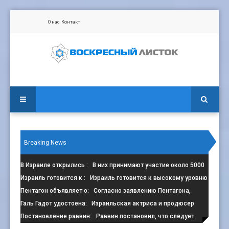
О нас
Контакт
Breaking News
В Израиле открылись
: В них принимают участие около 5000
сп
Израиль готовится к
: Израиль готовится к высокому уровню
з
Пентагон объявляет о
: Согласно заявлению Пентагона,
контрак
Галь Гадот удостоена
: Израильская актриса и продюсер
Галь Г
Постановление раввин
: Раввин постановил, что следует
избега