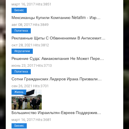
март 16, 2017 Hits:3851
Бизнес
Мексиканцы Купили Компанию Netafim - Изр…
авг 08, 2017 Hits:3849
Политика
Рекламные Щиты С Обвинениями В Антисемит…
окт 28, 2021 Hits:3812
Иерусалим
Решение Суда: Авиакомпания Не Может Пере…
июнь 23, 2017 Hits:3713
Политика
Сотни Гражданских Лидеров Ирака Призвали…
сен 26, 2021 Hits:3701
Жизнь
Большинство Израильтян-Евреев Поддержив…
март 16, 2017 Hits:3681
Бизнес