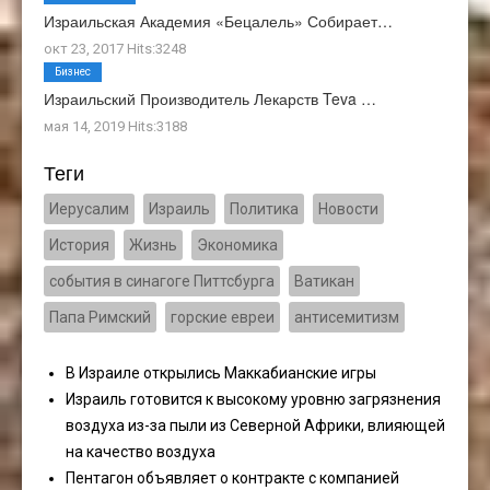
Израильская Академия «Бецалель» Собирает…
окт 23, 2017 Hits:3248
Бизнес
Израильский Производитель Лекарств Teva …
мая 14, 2019 Hits:3188
Теги
Иерусалим
Израиль
Политика
Новости
История
Жизнь
Экономика
события в синагоге Питтсбурга
Ватикан
Папа Римский
горские евреи
антисемитизм
В Израиле открылись Маккабианские игры
Израиль готовится к высокому уровню загрязнения
воздуха из-за пыли из Северной Африки, влияющей
на качество воздуха
Пентагон объявляет о контракте с компанией