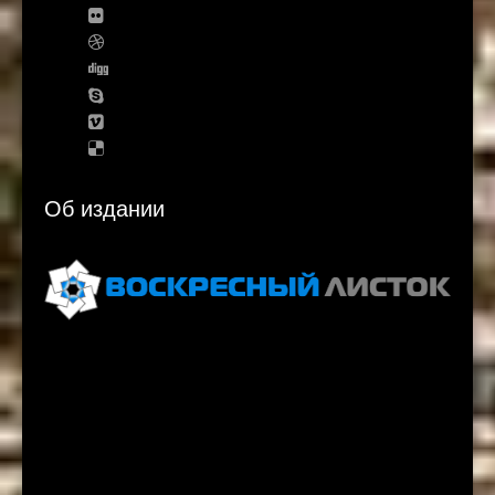
Об издании
Voskresnyi Listok, 3rd Floor, Gati Tower, Jerusalem
email: vlistok@gmail.com