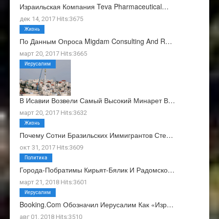
Израильская Компания Teva Pharmaceutical…
дек 14, 2017 Hits:3675
Жизнь
По Данным Опроса Migdam Consulting And R…
март 20, 2017 Hits:3665
Иерусалим
В Исавии Возвели Самый Высокий Минарет В…
март 20, 2017 Hits:3632
Жизнь
Почему Сотни Бразильских Иммигрантов Сте…
окт 31, 2017 Hits:3609
Политика
Города-Побратимы Кирьят-Бялик И Радомско…
март 21, 2018 Hits:3601
Иерусалим
Booking.com Обозначил Иерусалим Как «изр…
авг 01, 2018 Hits:3510