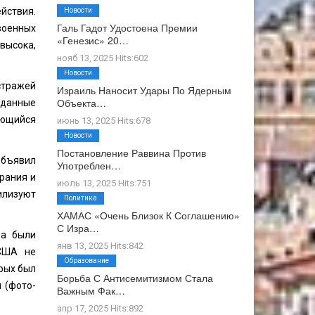
йствия.
Новости
Галь Гадот Удостоена Премии
военных
«Генезис» 20…
высока,
нояб 13, 2025 Hits:602
Новости
стражей
Израиль Наносит Удары По Ядерным
Объекта…
еданные
ающийся
июнь 13, 2025 Hits:678
Новости
Постановление Раввина Против
объявил
Употреблен…
рания и
июль 13, 2025 Hits:751
илизуют
Политика
ХАМАС «очень Близок К Соглашению»
С Изра…
ма были
янв 13, 2025 Hits:842
 США не
Образование
рых был
Борьба С Антисемитизмом Стала
 (фото-
Важным Фак…
апр 17, 2025 Hits:892