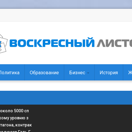
Политика
Образование
Бизнес
История
Ж
 около 5000 сп
кому уровню з
тагона, контрак