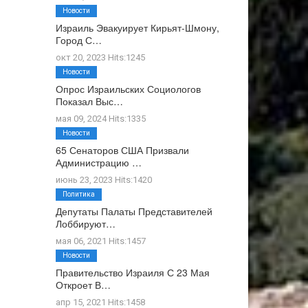
Новости
Израиль Эвакуирует Кирьят-Шмону,
Город С…
окт 20, 2023 Hits:1245
Новости
Опрос Израильских Социологов
Показал Выс…
мая 09, 2024 Hits:1335
Новости
65 Сенаторов США Призвали
Администрацию …
июнь 23, 2023 Hits:1420
Политика
Депутаты Палаты Представителей
Лоббируют…
мая 06, 2021 Hits:1457
Новости
Правительство Израиля С 23 Мая
Откроет В…
апр 15, 2021 Hits:1458