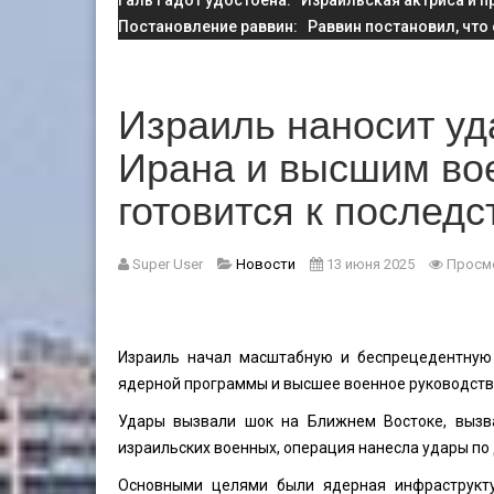
Галь Гадот удостоена
: Израильская актриса и п
Постановление раввин
: Раввин постановил, что
Израиль наносит у
Ирана и высшим во
готовится к послед
Super User
Новости
13 июня 2025
Просмо
Израиль начал масштабную и беспрецедентную 
ядерной программы и высшее военное руководств
Удары вызвали шок на Ближнем Востоке, вызва
израильских военных, операция нанесла удары по 
Основными целями были ядерная инфраструкту