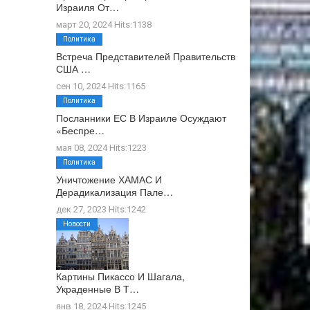
Израиля От…
март 20, 2024 Hits:1138
Политика
Встреча Представителей Правительств
США …
сен 10, 2024 Hits:1165
Политика
Посланники ЕС В Израиле Осуждают
«беспре…
мая 08, 2024 Hits:1223
Политика
Уничтожение ХАМАС И
Дерадикализация Пале…
дек 27, 2023 Hits:1242
Новости
Картины Пикассо И Шагала,
Украденные В Т…
янв 18, 2024 Hits:1245