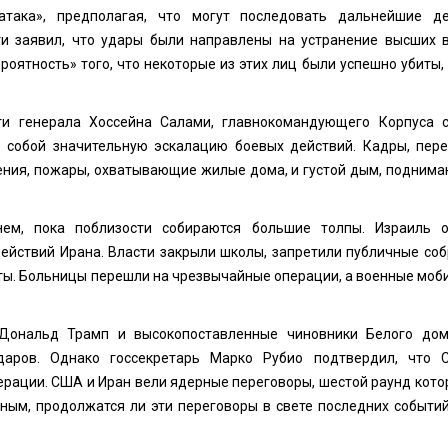
така», предполагая, что могут последовать дальнейшие де
ти заявил, что удары были направлены на устранение высших 
оятность» того, что некоторые из этих лиц были успешно убиты, 
и генерала Хоссейна Салами, главнокомандующего Корпуса 
о собой значительную эскалацию боевых действий. Кадры, пер
ния, пожары, охватывающие жилые дома, и густой дым, подним
нем, пока поблизости собираются большие толпы. Израиль 
йствий Ирана. Власти закрыли школы, запретили публичные соб
ты. Больницы перешли на чрезвычайные операции, а военные моб
 Дональд Трамп и высокопоставленные чиновники Белого до
аров. Однако госсекретарь Марко Рубио подтвердил, что
ерации. США и Иран вели ядерные переговоры, шестой раунд кото
сным, продолжатся ли эти переговоры в свете последних событий