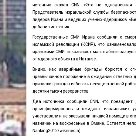
источник сказал CNN: «Это не однодневная а
Представитель израильской службы безопаснос
лидеров Ирана и ведущих ученых-ядерщиков. «Вер
добавил источник.
Государственные СМИ Ирана сообщили о смерт
исламской революции (КСИР), что ознаменовал
иранскими СМИ, показывают масштабные разруше
от ядерного объекта в Натанзе.
Видно, как аварийные бригады борются с ог
чрезвычайное положение в ожидании ответных де
призвали граждан избегать несущественной рабо
десятки тысяч резервистов.
Два источника сообщили CNN, что президент
проинформированы и ожидают израильских уд
участвовали и не оказывали никакой помощи в оп
назначен на воскресенье в Омане. Остается нея
Nanking2012
/wikimedia).