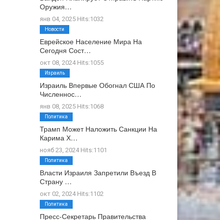
Оружия…
янв 04, 2025 Hits:1032
Новости
Еврейское Население Мира На
Сегодня Сост…
окт 08, 2024 Hits:1055
Израиль
Израиль Впервые Обогнал США По
Численнос…
янв 08, 2025 Hits:1068
Политика
Трамп Может Наложить Санкции На
Карима Х…
нояб 23, 2024 Hits:1101
Политика
Власти Израиля Запретили Въезд В
Страну …
окт 02, 2024 Hits:1102
Политика
Пресс-Секретарь Правительства