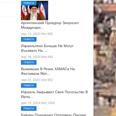
Новости
Аргентинский Прокурор Запросил
Междунаро…
апр 10, 2025 Hits:903
Новости
Израильтяне Больше Не Могут
Въезжать На …
апр 18, 2025 Hits:945
Новости
Выжившая В Резне ХАМАСа На
Фестивале Nov…
янв 23, 2025 Hits:952
Новости
Израиль Закрывает Своё Посольство В
Ирла…
дек 15, 2024 Hits:1004
Новости
Байден Планирует Отправить Партию