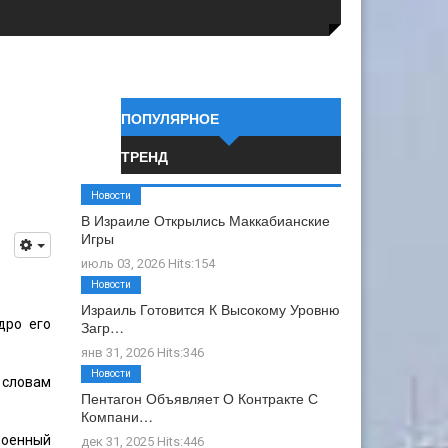
ПОПУЛЯРНОЕ
ТРЕНД
Новости
В Израиле Открылись Маккабианские
Игры
июль 03, 2026 Hits:154
Новости
Израиль Готовится К Высокому Уровню
о ​​его
Загр…
янв 31, 2026 Hits:346
Новости
 словам
Пентагон Объявляет О Контракте С
Компани…
военный
дек 31, 2025 Hits:446