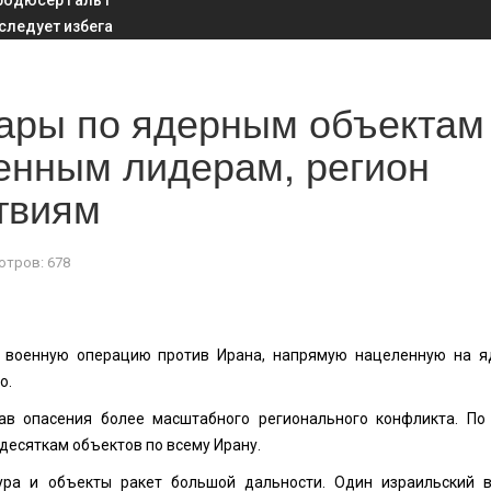
родюсер Галь Г
 следует избега
дары по ядерным объектам
енным лидерам, регион
ствиям
тров: 678
военную операцию против Ирана, напрямую нацеленную на ядр
о.
в опасения более масштабного регионального конфликта. По
десяткам объектов по всему Ирану.
ра и объекты ракет большой дальности. Один израильский 