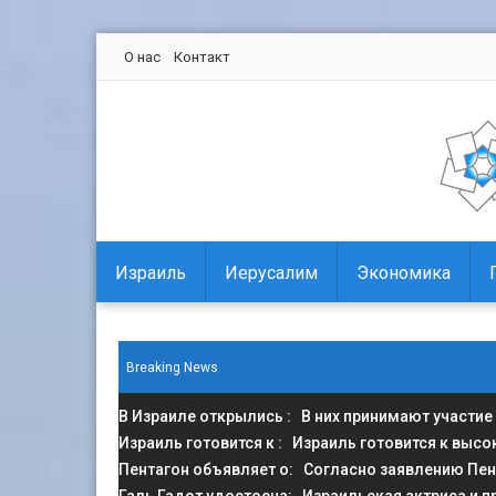
О нас
Контакт
Израиль
Иерусалим
Экономика
Breaking News
В Израиле открылись
: В них принимают участие
Израиль готовится к
: Израиль готовится к высо
Пентагон объявляет о
: Согласно заявлению Пен