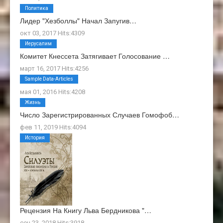
Политика
Лидер "Хезболлы" Начал Запугив…
окт 03, 2017 Hits:4309
Иерусалим
Комитет Кнессета Затягивает Голосование …
март 16, 2017 Hits:4256
О Нас
Sample Data-Articles
мая 01, 2016 Hits:4208
Жизнь
Число Зарегистрированных Случаев Гомофоб…
фев 11, 2019 Hits:4094
История
Рецензия На Книгу Льва Бердникова "…
сен 23, 2018 Hits:3918