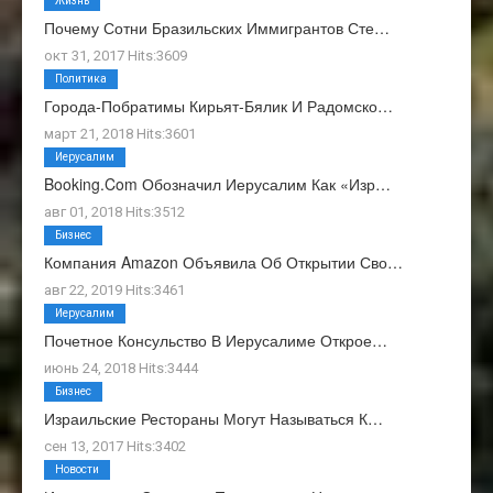
Жизнь
Почему Сотни Бразильских Иммигрантов Сте…
окт 31, 2017 Hits:3609
Политика
Города-Побратимы Кирьят-Бялик И Радомско…
март 21, 2018 Hits:3601
Иерусалим
Booking.com Обозначил Иерусалим Как «изр…
авг 01, 2018 Hits:3512
Бизнес
Компания Amazon Объявила Об Открытии Сво…
авг 22, 2019 Hits:3461
Иерусалим
Почетное Консульство В Иерусалиме Открое…
июнь 24, 2018 Hits:3444
Бизнес
Израильские Рестораны Могут Называться К…
сен 13, 2017 Hits:3402
Новости