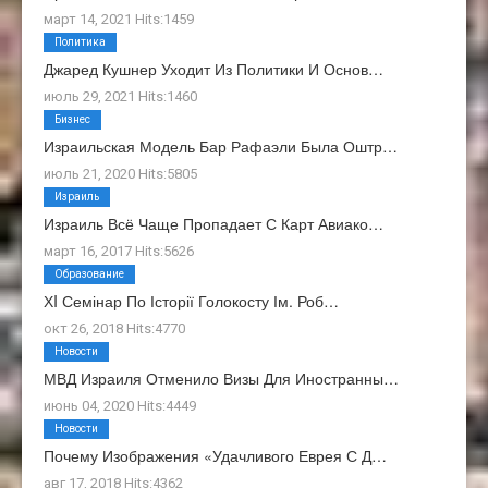
март 14, 2021 Hits:1459
Политика
Джаред Кушнер Уходит Из Политики И Основ…
июль 29, 2021 Hits:1460
Бизнес
Израильская Модель Бар Рафаэли Была Оштр…
июль 21, 2020 Hits:5805
Израиль
Израиль Всё Чаще Пропадает С Карт Авиако…
март 16, 2017 Hits:5626
Образование
ХI Семінар По Історії Голокосту Ім. Роб…
окт 26, 2018 Hits:4770
Новости
МВД Израиля Отменило Визы Для Иностранны…
июнь 04, 2020 Hits:4449
Новости
Почему Изображения «Удачливого Еврея С Д…
авг 17, 2018 Hits:4362