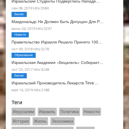
Израильские Студенты Подверглись Нападе…
сен 08, 2019 Hits:3384
Бизнес
Макдональдс Не Должен Быть Допущен Для Р…
июнь 04, 2019 Hits:3297
Новости
Правительство Израиля Решило Принято 100…
окт 09, 2018 Hits:3278
Образование
Израильская Академия «Бецалель» Собирает…
окт 23, 2017 Hits:3248
Бизнес
Израильский Производитель Лекарств Teva …
мая 14, 2019 Hits:3188
Теги
Иерусалим
Израиль
Политика
Новости
История
Жизнь
Экономика