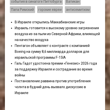
события в синагоге Питтсбурга
Ватикан
Папа Римский
горские евреи
антисемитизм
В Израиле открылись Маккабианские игры
Израиль готовится к высокому уровню загрязнения
воздуха из-за пыли из Северной Африки, влияющей
на качество воздуха
Пентагон объявляет о контракте с компанией
Boeing на сумму 8,6 миллиарда долларов для
израильской программы F-15IA
Галь Гадот удостоена премии «Генезис» 2026 года
за поддержку Израиля и сострадание во время
войны
Постановление раввина против употребления
чолнта в будний день вызвало дискуссию в
Израиле