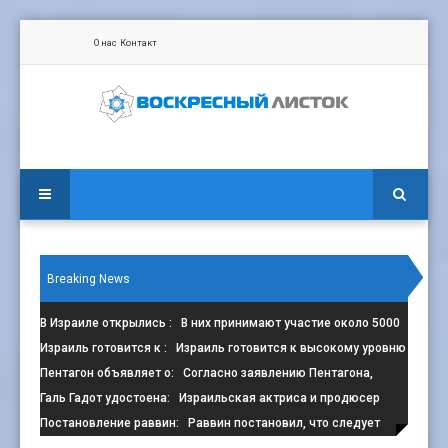
О нас
Контакт
Breaking News
В Израиле открылись
: В них принимают участие около 5000
сп
Израиль готовится к
: Израиль готовится к высокому уровню
з
Пентагон объявляет о
: Согласно заявлению Пентагона,
контрак
Галь Гадот удостоена
: Израильская актриса и продюсер
Галь Г
Постановление раввин
: Раввин постановил, что следует
избега