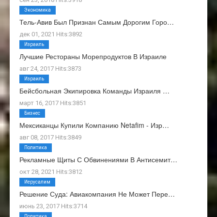
Экономика
Тель-Авив Был Признан Самым Дорогим Горо…
дек 01, 2021 Hits:3892
Израиль
Лучшие Рестораны Морепродуктов В Израиле
авг 24, 2017 Hits:3873
Израиль
Бейсбольная Экипировка Команды Израиля …
март 16, 2017 Hits:3851
Бизнес
Мексиканцы Купили Компанию Netafim - Изр…
авг 08, 2017 Hits:3849
Политика
Рекламные Щиты С Обвинениями В Антисемит…
окт 28, 2021 Hits:3812
Иерусалим
Решение Суда: Авиакомпания Не Может Пере…
июнь 23, 2017 Hits:3714
Политика