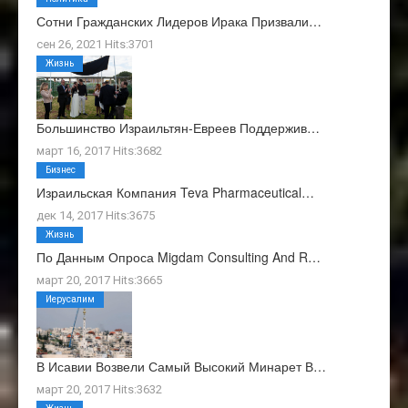
Сотни Гражданских Лидеров Ирака Призвали…
сен 26, 2021 Hits:3701
Жизнь
Большинство Израильтян-Евреев Поддержив…
март 16, 2017 Hits:3682
Бизнес
Израильская Компания Teva Pharmaceutical…
дек 14, 2017 Hits:3675
Жизнь
По Данным Опроса Migdam Consulting And R…
март 20, 2017 Hits:3665
Иерусалим
В Исавии Возвели Самый Высокий Минарет В…
март 20, 2017 Hits:3632