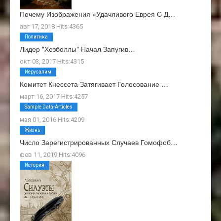
Почему Изображения «Удачливого Еврея С Д…
авг 17, 2018 Hits:4365
Политика
Лидер "Хезболлы" Начал Запугив…
окт 03, 2017 Hits:4315
Иерусалим
Комитет Кнессета Затягивает Голосование …
март 16, 2017 Hits:4257
О Нас
Sample Data-Articles
мая 01, 2016 Hits:4209
Жизнь
Число Зарегистрированных Случаев Гомофоб…
фев 11, 2019 Hits:4096
История