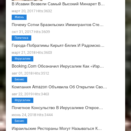
В Исавии Возвели Самый Высокий Минарет В…
март 20, 2017 Hits:3632
Жизнь
Почему Сотни Бразильских Иммигрантов Сте…
окт 31, 2017 Hits:3609
Политика
Города-Побратимы Кирьят-Бялик И Радомско…
март 21, 2018 Hits:3603
Иерусалим
Booking.com Обозначил Иерусалим Как «изр…
авг 01, 2018 Hits:3512
Бизнес
Компания Amazon Объявила Об Открытии Сво…
авг 22, 2019 Hits:3463
Иерусалим
Почетное Консульство В Иерусалиме Открое…
июнь 24, 2018 Hits:3444
Бизнес
Израильские Рестораны Могут Называться К…