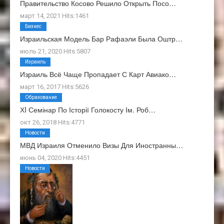
Правительство Косово Решило Открыть Посо…
март 14, 2021 Hits:1461
Бизнес
Израильская Модель Бар Рафаэли Была Оштр…
июль 21, 2020 Hits:5807
Израиль
Израиль Всё Чаще Пропадает С Карт Авиако…
март 16, 2017 Hits:5626
Образование
ХI Семінар По Історії Голокосту Ім. Роб…
окт 26, 2018 Hits:4771
Новости
МВД Израиля Отменило Визы Для Иностранны…
июнь 04, 2020 Hits:4451
Новости