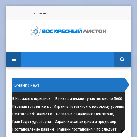
О нас
Контакт
Breaking News
В Израиле открылись
: В них принимают участие около 5000
сп
Израиль готовится к
: Израиль готовится к высокому уровню
з
Пентагон объявляет о
: Согласно заявлению Пентагона,
контрак
Галь Гадот удостоена
: Израильская актриса и продюсер
Галь Г
Постановление раввин
: Раввин постановил, что следует
избега