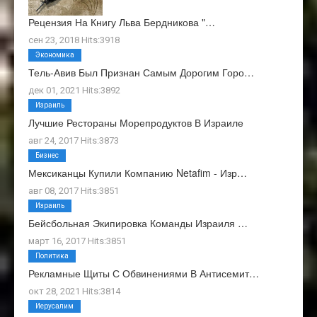
Рецензия На Книгу Льва Бердникова "…
сен 23, 2018 Hits:3918
Экономика
Тель-Авив Был Признан Самым Дорогим Горо…
дек 01, 2021 Hits:3892
Израиль
Лучшие Рестораны Морепродуктов В Израиле
авг 24, 2017 Hits:3873
Бизнес
Мексиканцы Купили Компанию Netafim - Изр…
авг 08, 2017 Hits:3851
Израиль
Бейсбольная Экипировка Команды Израиля …
март 16, 2017 Hits:3851
Политика
Рекламные Щиты С Обвинениями В Антисемит…
окт 28, 2021 Hits:3814
Иерусалим