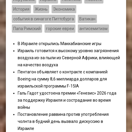
История
Жизнь
Экономика
события в синагоге Питтсбурга
Ватикан
Папа Римский
горские евреи
антисемитизм
В Израиле открылись Маккабианские игры
Израиль готовится к высокому уровню загрязнения
воздуха из-за пыли из Северной Африки, влияющей
на качество воздуха
Пентагон объявляет о контракте с компанией
Boeing на сумму 8,6 миллиарда долларов для
израильской программы F-15IA
Галь Гадот удостоена премии «Генезис» 2026 года
за поддержку Израиля и сострадание во время
войны
Постановление раввина против употребления
чолнта в будний день вызвало дискуссию в
Израиле