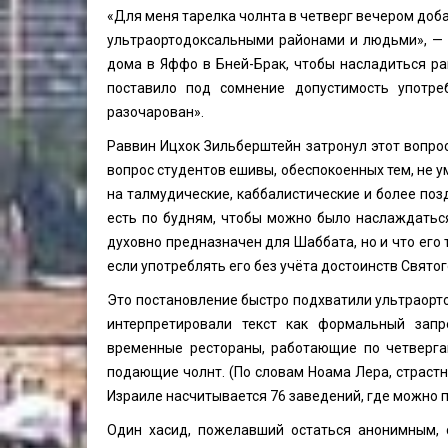
«Для меня тарелка чолнта в четверг вечером доба
ультраортодоксальными районами и людьми», — с
дома в Яффо в Бней-Брак, чтобы насладиться ра
поставило под сомнение допустимость употре
разочарован».
Раввин Ицхок Зильберштейн затронул этот вопро
вопрос студентов ешивы, обеспокоенных тем, не у
на талмудические, каббалистические и более поз
есть по будням, чтобы можно было наслаждаться
духовно предназначен для Шаббата, но и что его
если употреблять его без учёта достоинств Святог
Это постановление быстро подхватили ультраорт
интерпретировали текст как формальный запре
временные рестораны, работающие по четвергам
подающие чолнт. (По словам Ноама Лера, страстно
Израиле насчитывается 76 заведений, где можно п
Один хасид, пожелавший остаться анонимным, с