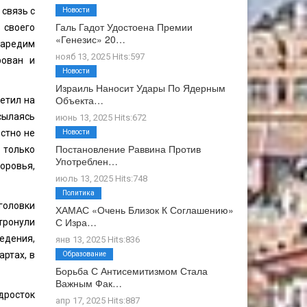
 связь с
Новости
Галь Гадот Удостоена Премии
 своего
«Генезис» 20…
харедим
нояб 13, 2025 Hits:597
рован и
Новости
Израиль Наносит Удары По Ядерным
Объекта…
етил на
Ссылаясь
июнь 13, 2025 Hits:672
стно не
Новости
Постановление Раввина Против
 только
Употреблен…
оровья,
июль 13, 2025 Hits:748
Политика
головки
ХАМАС «очень Близок К Соглашению»
С Изра…
тронули
едения,
янв 13, 2025 Hits:836
артах, в
Образование
Борьба С Антисемитизмом Стала
Важным Фак…
дросток
апр 17, 2025 Hits:887