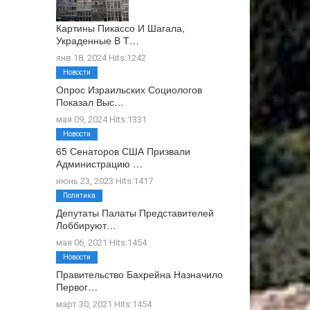
Картины Пикассо И Шагала,
Украденные В Т…
янв 18, 2024 Hits:1242
Новости
Опрос Израильских Социологов
Показал Выс…
мая 09, 2024 Hits:1331
Новости
65 Сенаторов США Призвали
Администрацию …
июнь 23, 2023 Hits:1417
Политика
Депутаты Палаты Представителей
Лоббируют…
мая 06, 2021 Hits:1454
Новости
Правительство Бахрейна Назначило
Первог…
март 30, 2021 Hits:1454