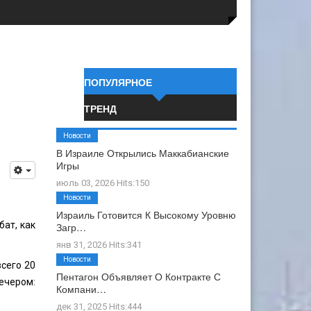
ПОПУЛЯРНОЕ
ТРЕНД
Новости
В Израиле Открылись Маккабианские
Игры
июль 03, 2026 Hits:150
Новости
Израиль Готовится К Высокому Уровню
ат, как
Загр…
янв 31, 2026 Hits:341
Новости
сего 20
Пентагон Объявляет О Контракте С
ечером:
Компани…
дек 31, 2025 Hits:444