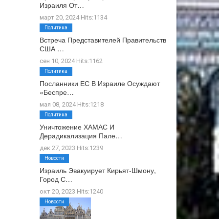
Израиля От…
март 20, 2024 Hits:1134
Политика
Встреча Представителей Правительств
США …
сен 10, 2024 Hits:1162
Политика
Посланники ЕС В Израиле Осуждают
«беспре…
мая 08, 2024 Hits:1218
Политика
Уничтожение ХАМАС И
Дерадикализация Пале…
дек 27, 2023 Hits:1239
Новости
Израиль Эвакуирует Кирьят-Шмону,
Город С…
окт 20, 2023 Hits:1240
Новости