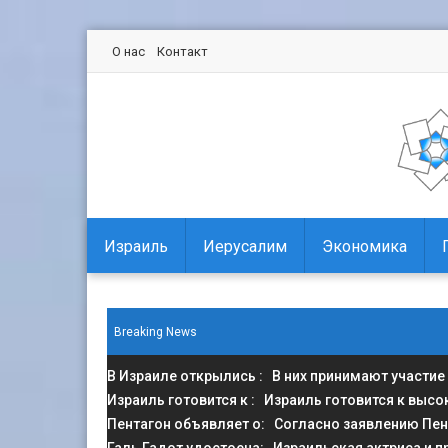
О нас
Контакт
Израиль
Иерусалим
Экономика
Breaking News
В Израиле открылись
: В них принимают участие
Израиль готовится к
: Израиль готовится к высо
Пентагон объявляет о
: Согласно заявлению Пен