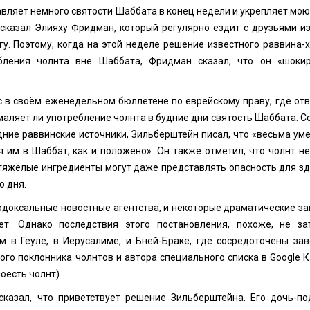
вляет немного святости Шаббата в конец недели и укрепляет мою
казал Элияху Фридман, который регулярно ездит с друзьями из
гу. Поэтому, когда на этой неделе решение известного раввина-
бления чолнта вне Шаббата, Фридман сказал, что он «шоки
с в своём еженедельном бюллетене по еврейскому праву, где отв
маляет ли употребление чолнта в будние дни святость Шаббата. 
дние раввинские источники, Зильберштейн писал, что «весьма уме
 им в Шаббат, как и положено». Он также отметил, что чолнт не
 тяжёлые ингредиенты могут даже представлять опасность для зд
о дня.
одоксальные новостные агентства, и некоторые драматические за
т. Однако последствия этого постановления, похоже, не за
 в Геуле, в Иерусалиме, и Бней-Браке, где сосредоточены зав
го поклонника чолнтов и автора специального списка в Google К
оесть чолнт).
казал, что приветствует решение Зильберштейна. Его дочь-по