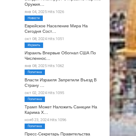
Оружия…
янв 04, 2025 Hits:1026
Новости
Еврейское Население Мира На
Сегодня Сост…
окт 08, 2024 Hits:1051
Израиль
Израиль Впервые Обогнал США По
Численнос…
янв 08, 2025 Hits:1062
Политика
Власти Израиля Запретили Въезд В
Страну …
окт 02, 2024 Hits:1095
Политика
Трамп Может Наложить Санкции На
Карима Х…
нояб 23, 2024 Hits:1096
Политика
Пресс-Секретарь Правительства