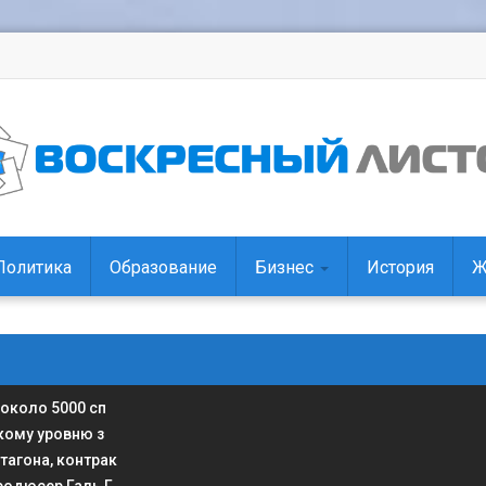
Политика
Образование
Бизнес
История
Ж
 около 5000 сп
кому уровню з
тагона, контрак