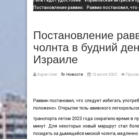
Галь Гадот удостоена
: Израильская актриса и п
Постановление раввин
: Раввин постановил, что
Постановление равв
чолнта в будний де
Израиле
Super User
Новости
13 июля 2025
Просм
Раввин постановил, что следует избегать употре
положено». Открытие тель-авивского легкорельсо
транспорта летом 2023 года сократило время в п
минут. Для некоторых новый маршрут стал бол
посидеть за дымящейся миской чолнта, медленно 