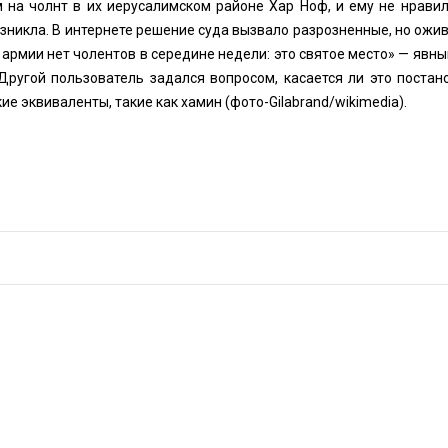
 на чолнт в их иерусалимском районе Хар Ноф, и ему не нравил
озникла. В интернете решение суда вызвало разрозненные, но ож
В армии нет чолентов в середине недели: это святое место» — явн
Другой пользователь задался вопросом, касается ли это постан
ие эквиваленты, такие как хамин (фото-
Gilabrand
/wikimedia).