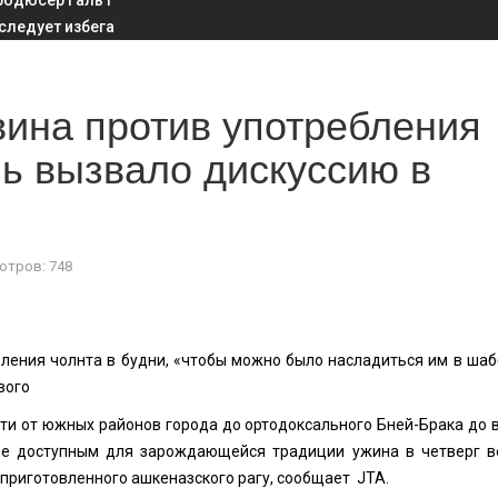
родюсер Галь Г
 следует избега
ина против употребления
нь вызвало дискуссию в
отров: 748
бления чолнта в будни, «чтобы можно было насладиться им в шабб
вого
ути от южных районов города до ортодоксального Бней-Брака до в
ее доступным для зарождающейся традиции ужина в четверг в
приготовленного ашкеназского рагу, сообщает JTA.