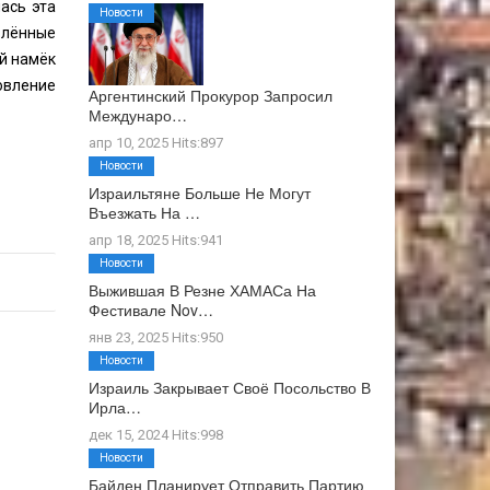
ась эта
Новости
ивлённые
ый намёк
овление
Аргентинский Прокурор Запросил
Междунаро…
апр 10, 2025 Hits:897
Новости
Израильтяне Больше Не Могут
Въезжать На …
апр 18, 2025 Hits:941
Новости
Выжившая В Резне ХАМАСа На
Фестивале Nov…
янв 23, 2025 Hits:950
Новости
Израиль Закрывает Своё Посольство В
Ирла…
дек 15, 2024 Hits:998
Новости
Байден Планирует Отправить Партию