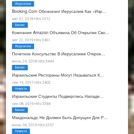
Иерусалим
Booking.com Обозначил Иерусалим Как «изр…
авг 01, 2018 Hits:3512
Бизнес
Компания Amazon Объявила Об Открытии Сво…
авг 22, 2019 Hits:3461
Иерусалим
Почетное Консульство В Иерусалиме Открое…
июнь 24, 2018 Hits:3444
Бизнес
Израильские Рестораны Могут Называться К…
сен 13, 2017 Hits:3402
Новости
Израильские Студенты Подверглись Нападе…
сен 08, 2019 Hits:3384
Бизнес
Макдональдс Не Должен Быть Допущен Для Р…
июнь 04, 2019 Hits:3297
Новости