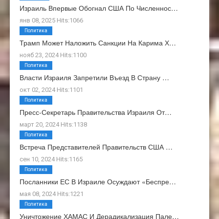
Израиль Впервые Обогнал США По Численнос…
янв 08, 2025 Hits:1066
Политика
Трамп Может Наложить Санкции На Карима Х…
нояб 23, 2024 Hits:1100
Политика
Власти Израиля Запретили Въезд В Страну …
окт 02, 2024 Hits:1101
Политика
Пресс-Секретарь Правительства Израиля От…
март 20, 2024 Hits:1138
Политика
Встреча Представителей Правительств США …
сен 10, 2024 Hits:1165
Политика
Посланники ЕС В Израиле Осуждают «беспре…
мая 08, 2024 Hits:1221
Политика
Уничтожение ХАМАС И Дерадикализация Пале…