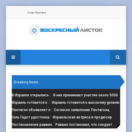
О нас
Контакт
Breaking News
В Израиле открылись
: В них принимают участие около 5000
сп
Израиль готовится к
: Израиль готовится к высокому уровню
з
Пентагон объявляет о
: Согласно заявлению Пентагона,
контрак
Галь Гадот удостоена
: Израильская актриса и продюсер
Галь Г
Постановление раввин
: Раввин постановил, что следует
избега