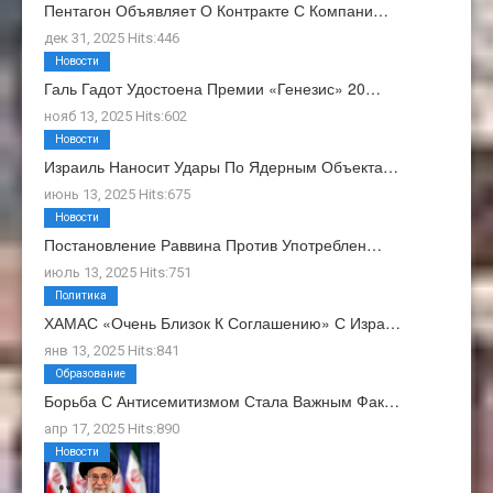
Пентагон Объявляет О Контракте С Компани…
дек 31, 2025 Hits:446
Новости
Галь Гадот Удостоена Премии «Генезис» 20…
нояб 13, 2025 Hits:602
Новости
Израиль Наносит Удары По Ядерным Объекта…
июнь 13, 2025 Hits:675
Новости
Постановление Раввина Против Употреблен…
июль 13, 2025 Hits:751
Политика
ХАМАС «очень Близок К Соглашению» С Изра…
янв 13, 2025 Hits:841
Образование
Борьба С Антисемитизмом Стала Важным Фак…
апр 17, 2025 Hits:890
Новости