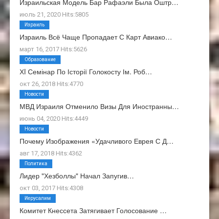
Израильская Модель Бар Рафаэли Была Оштр…
июль 21, 2020 Hits:5805
Израиль
Израиль Всё Чаще Пропадает С Карт Авиако…
март 16, 2017 Hits:5626
Образование
ХI Семінар По Історії Голокосту Ім. Роб…
окт 26, 2018 Hits:4770
Новости
МВД Израиля Отменило Визы Для Иностранны…
июнь 04, 2020 Hits:4449
Новости
Почему Изображения «Удачливого Еврея С Д…
авг 17, 2018 Hits:4362
Политика
Лидер "Хезболлы" Начал Запугив…
окт 03, 2017 Hits:4308
Иерусалим
Комитет Кнессета Затягивает Голосование …