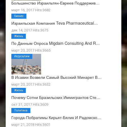
Большинство Израильтян-Евреев Поддержив…
март 16, 2017 Hits:3682
Бизнес
Израильская Компания Teva Pharmaceutical…
дек 14, 2017 Hits:3675
Жизнь
По Данным Опроса Migdam Consulting And R…
март 20, 2017 Hits:3665
Иерусалим
В Исавии Возвели Самый Высокий Минарет В…
март 20, 2017 Hits:3632
Жизнь
Почему Сотни Бразильских Иммигрантов Сте…
окт 31, 2017 Hits:3609
Политика
Города-Побратимы Кирьят-Бялик И Радомско…
март 21, 2018 Hits:3601