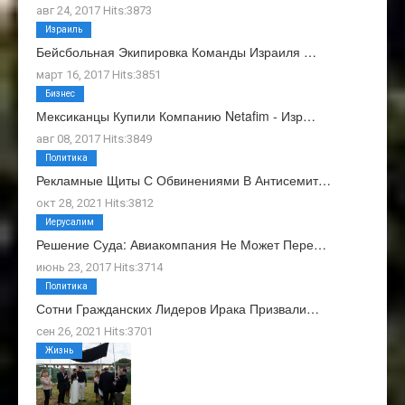
авг 24, 2017 Hits:3873
Израиль
Бейсбольная Экипировка Команды Израиля …
март 16, 2017 Hits:3851
Бизнес
Мексиканцы Купили Компанию Netafim - Изр…
авг 08, 2017 Hits:3849
Политика
Рекламные Щиты С Обвинениями В Антисемит…
окт 28, 2021 Hits:3812
Иерусалим
Решение Суда: Авиакомпания Не Может Пере…
июнь 23, 2017 Hits:3714
Политика
Сотни Гражданских Лидеров Ирака Призвали…
сен 26, 2021 Hits:3701
Жизнь