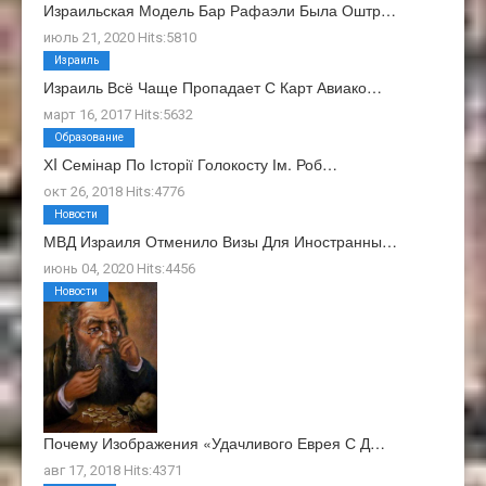
Израильская Модель Бар Рафаэли Была Оштр…
июль 21, 2020 Hits:5810
Израиль
Израиль Всё Чаще Пропадает С Карт Авиако…
март 16, 2017 Hits:5632
Образование
ХI Семінар По Історії Голокосту Ім. Роб…
окт 26, 2018 Hits:4776
Новости
МВД Израиля Отменило Визы Для Иностранны…
июнь 04, 2020 Hits:4456
Новости
Почему Изображения «Удачливого Еврея С Д…
авг 17, 2018 Hits:4371