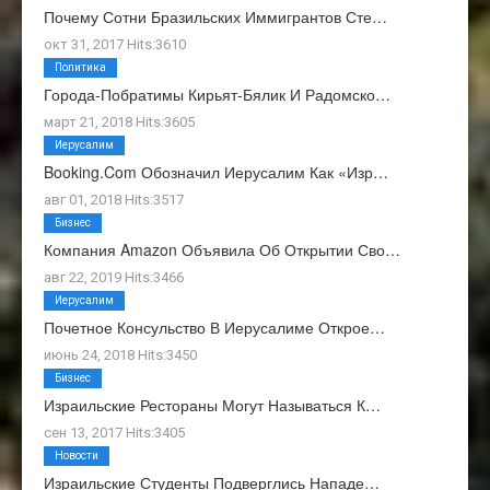
Почему Сотни Бразильских Иммигрантов Сте…
окт 31, 2017 Hits:3610
Политика
Города-Побратимы Кирьят-Бялик И Радомско…
март 21, 2018 Hits:3605
Иерусалим
Booking.com Обозначил Иерусалим Как «изр…
авг 01, 2018 Hits:3517
Бизнес
Компания Amazon Объявила Об Открытии Сво…
авг 22, 2019 Hits:3466
Иерусалим
Почетное Консульство В Иерусалиме Открое…
июнь 24, 2018 Hits:3450
Бизнес
Израильские Рестораны Могут Называться К…
сен 13, 2017 Hits:3405
Новости
Израильские Студенты Подверглись Нападе…