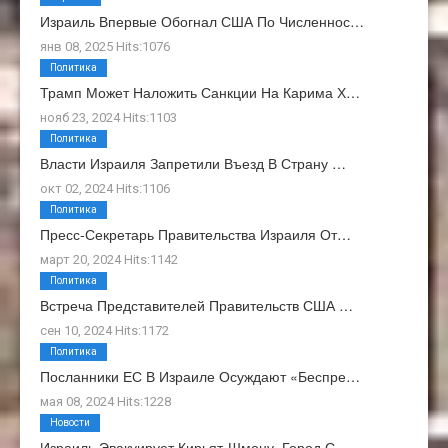
Израиль Впервые Обогнал США По Численнос…
янв 08, 2025 Hits:1076
Политика
Трамп Может Наложить Санкции На Карима Х…
нояб 23, 2024 Hits:1103
Политика
Власти Израиля Запретили Въезд В Страну …
окт 02, 2024 Hits:1106
Политика
Пресс-Секретарь Правительства Израиля От…
март 20, 2024 Hits:1142
Политика
Встреча Представителей Правительств США …
сен 10, 2024 Hits:1172
Политика
Посланники ЕС В Израиле Осуждают «беспре…
мая 08, 2024 Hits:1228
Новости
Израиль Эвакуирует Кирьят-Шмону, Город С…