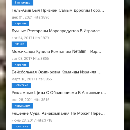
Экономика
Тель-Авив Был Признан Самым Дорогим Горо…
дек 01, 2021 Hits:3896
Израиль
Лучшие Рестораны Морепродуктов В Израиле
авг 24, 2017 Hits:3879
Бизнес
Мексиканцы Купили Компанию Netafim - Изр…
авг 08, 2017 Hits:3856
Израиль
Бейсбольная Экипировка Команды Израиля …
март 16, 2017 Hits:3856
Политика
Рекламные Щиты С Обвинениями В Антисемит…
окт 28, 2021 Hits:3816
Иерусалим
Решение Суда: Авиакомпания Не Может Пере…
июнь 23, 2017 Hits:3718
Политика