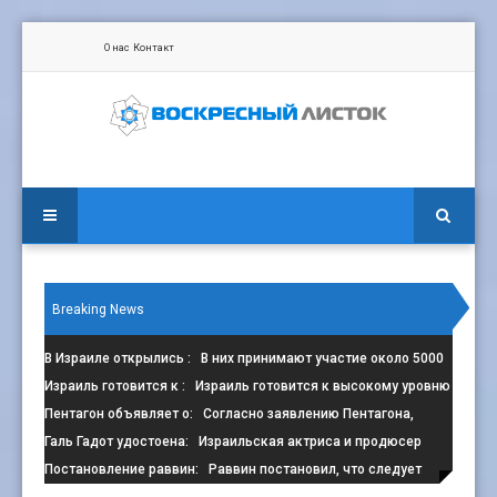
О нас
Контакт
Breaking News
В Израиле открылись
: В них принимают участие около 5000
сп
Израиль готовится к
: Израиль готовится к высокому уровню
з
Пентагон объявляет о
: Согласно заявлению Пентагона,
контрак
Галь Гадот удостоена
: Израильская актриса и продюсер
Галь Г
Постановление раввин
: Раввин постановил, что следует
избега