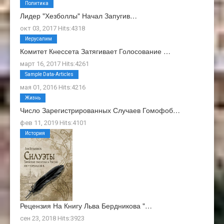
Политика
Лидер "Хезболлы" Начал Запугив…
окт 03, 2017 Hits:4318
Иерусалим
Комитет Кнессета Затягивает Голосование …
март 16, 2017 Hits:4261
О Нас
Sample Data-Articles
мая 01, 2016 Hits:4216
Жизнь
Число Зарегистрированных Случаев Гомофоб…
фев 11, 2019 Hits:4101
История
Рецензия На Книгу Льва Бердникова "…
сен 23, 2018 Hits:3923