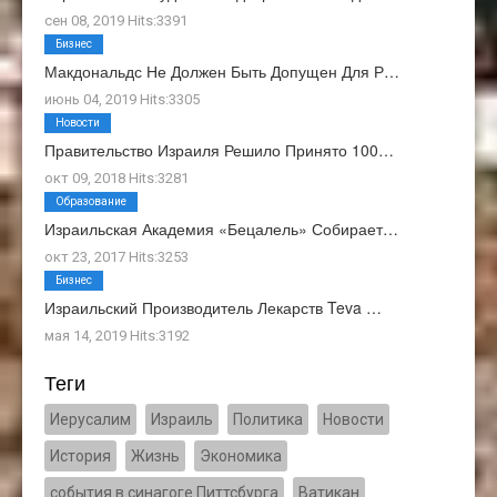
сен 08, 2019 Hits:3391
Бизнес
Макдональдс Не Должен Быть Допущен Для Р…
июнь 04, 2019 Hits:3305
Новости
Правительство Израиля Решило Принято 100…
окт 09, 2018 Hits:3281
Образование
Израильская Академия «Бецалель» Собирает…
окт 23, 2017 Hits:3253
Бизнес
Израильский Производитель Лекарств Teva …
мая 14, 2019 Hits:3192
Теги
Иерусалим
Израиль
Политика
Новости
История
Жизнь
Экономика
события в синагоге Питтсбурга
Ватикан