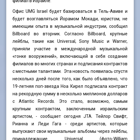
филиал в Израиле.
Офис UMG Israel будет базироваться в Тель-Авиве и
будет возглавляться Йорамом Мокади, юристом, не
имеющим опыта в музыкальной индустрии, сообщил
Billboard во вторник. Согласно Billboard, крупные
лейблы, такие как Universal, Sony Music и Warner,
приняли участие в международной музыкальной
«гонке вооружений», включающей в себя создание
филиалов во многих странах и подписания контрактов
с местными талантами. Эта новость появилась спустя
несколько дней после того, как было объявлено, что
19-летняя поп-звезда Ноа Кирел подписала контракт
на рекордную сумму в несколько миллионов долларов
с Atlantic Records. Это стало, возможно, самым
крупным контрактом, заключенным израильским
артистом, - сообщает сегодня JTA. Тейлор Свифт,
Рианна и Леди Гага - среди артистов, которые
выпускают свои музыкальные альбомы через лейблы,
принадлежащие Universal (фото-
William