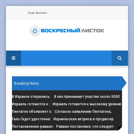
О нас
Контакт
Breaking News
В Израиле открылись
: В них принимают участие около 5000
сп
Израиль готовится к
: Израиль готовится к высокому уровню
з
Пентагон объявляет о
: Согласно заявлению Пентагона,
контрак
Галь Гадот удостоена
: Израильская актриса и продюсер
Галь Г
Постановление раввин
: Раввин постановил, что следует
избега