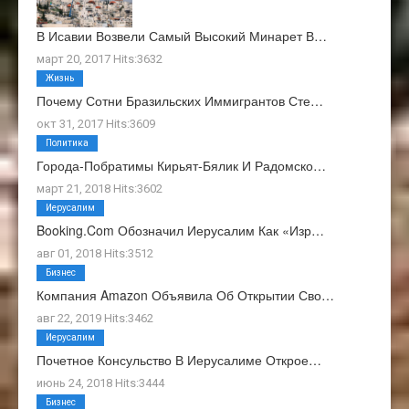
В Исавии Возвели Самый Высокий Минарет В…
март 20, 2017 Hits:3632
Жизнь
Почему Сотни Бразильских Иммигрантов Сте…
окт 31, 2017 Hits:3609
Политика
Города-Побратимы Кирьят-Бялик И Радомско…
март 21, 2018 Hits:3602
Иерусалим
Booking.com Обозначил Иерусалим Как «изр…
авг 01, 2018 Hits:3512
Бизнес
Компания Amazon Объявила Об Открытии Сво…
авг 22, 2019 Hits:3462
Иерусалим
Почетное Консульство В Иерусалиме Открое…
июнь 24, 2018 Hits:3444
Бизнес