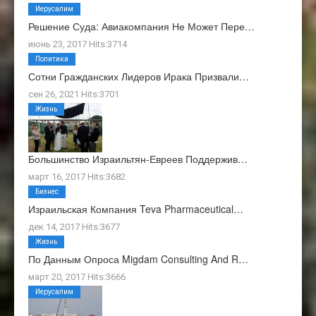
Иерусалим
Решение Суда: Авиакомпания Не Может Пере…
июнь 23, 2017 Hits:3714
Политика
Сотни Гражданских Лидеров Ирака Призвали…
сен 26, 2021 Hits:3701
Жизнь
Большинство Израильтян-Евреев Поддержив…
март 16, 2017 Hits:3682
Бизнес
Израильская Компания Teva Pharmaceutical…
дек 14, 2017 Hits:3677
Жизнь
По Данным Опроса Migdam Consulting And R…
март 20, 2017 Hits:3666
Иерусалим