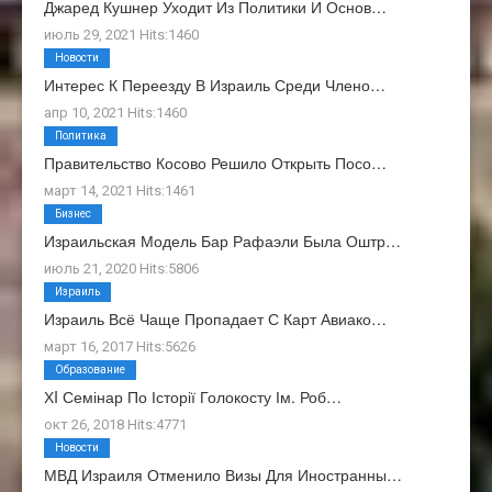
Джаред Кушнер Уходит Из Политики И Основ…
июль 29, 2021 Hits:1460
Новости
Интерес К Переезду В Израиль Среди Члено…
апр 10, 2021 Hits:1460
Политика
Правительство Косово Решило Открыть Посо…
март 14, 2021 Hits:1461
Бизнес
Израильская Модель Бар Рафаэли Была Оштр…
июль 21, 2020 Hits:5806
Израиль
Израиль Всё Чаще Пропадает С Карт Авиако…
март 16, 2017 Hits:5626
Образование
ХI Семінар По Історії Голокосту Ім. Роб…
окт 26, 2018 Hits:4771
Новости
МВД Израиля Отменило Визы Для Иностранны…