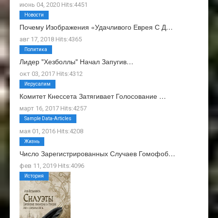
июнь 04, 2020 Hits:4451
Новости
Почему Изображения «Удачливого Еврея С Д…
авг 17, 2018 Hits:4365
Политика
Лидер "Хезболлы" Начал Запугив…
окт 03, 2017 Hits:4312
Иерусалим
Комитет Кнессета Затягивает Голосование …
март 16, 2017 Hits:4257
О Нас
Sample Data-Articles
мая 01, 2016 Hits:4208
Жизнь
Число Зарегистрированных Случаев Гомофоб…
фев 11, 2019 Hits:4096
История