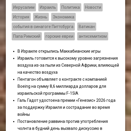
Иерусалим
Израиль
Политика
Новости
История
Жизнь
Экономика
события в синагоге Питтсбурга
Ватикан
Папа Римский
горские евреи
антисемитизм
В Израиле открылись Маккабианские игры
Израиль готовится к высокому уровню загрязнения
воздуха из-за пыли из Северной Африки, влияющей
на качество воздуха
Пентагон объявляет о контракте с компанией
Boeing на сумму 8,6 миллиарда долларов для
израильской программы F-15IA
Галь Гадот удостоена премии «Генезис» 2026 года
за поддержку Израиля и сострадание во время
войны
Постановление раввина против употребления
чолнта в будний день вызвало дискуссию в