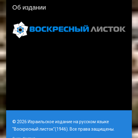
Об издании
Voskresnyi Listok, 3rd Floor, Gati Tower, Jerusalem
email: vlistok@gmail.com
© 2026 Израильское издание на русском языке
"Воскресный листок"(1946). Все права защищены.