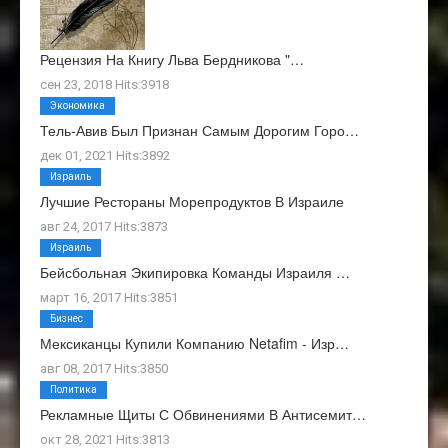
Рецензия На Книгу Льва Бердникова "…
сен 23, 2018 Hits:3918
Экономика
Тель-Авив Был Признан Самым Дорогим Горо…
дек 01, 2021 Hits:3892
Израиль
Лучшие Рестораны Морепродуктов В Израиле
авг 24, 2017 Hits:3873
Израиль
Бейсбольная Экипировка Команды Израиля …
март 16, 2017 Hits:3851
Бизнес
Мексиканцы Купили Компанию Netafim - Изр…
авг 08, 2017 Hits:3850
Политика
Рекламные Щиты С Обвинениями В Антисемит…
окт 28, 2021 Hits:3813