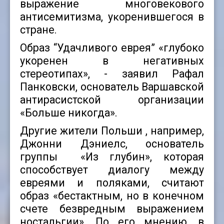
выражение многовекового
антисемитизма, у
оренившегося в
к
стране.
Образ “Удачливого еврея” «глубоко
укоренен в негативных
стереотипах», - заявил Рафал
Панковски, основатель Варшавской
антирасистской организации
«Больше никогда».
Другие жители Польши , например,
Джонни Дэниелс, основатель
группы «Из глубин», которая
способствует диалогу между
евреями и поляками, считают
образ «бестактным, но в конечном
счете безвредным выражением
ностальгии». По его мнению, в