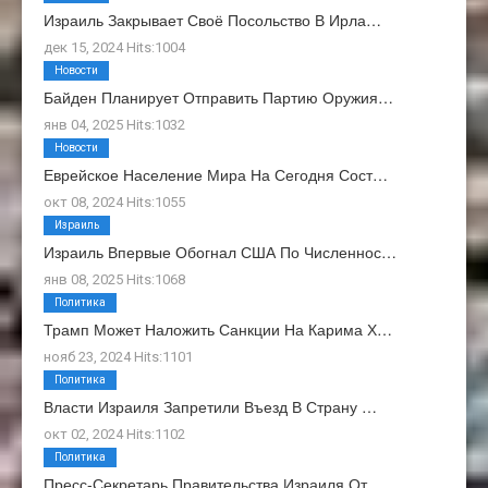
Израиль Закрывает Своё Посольство В Ирла…
дек 15, 2024 Hits:1004
Новости
Байден Планирует Отправить Партию Оружия…
янв 04, 2025 Hits:1032
Новости
Еврейское Население Мира На Сегодня Сост…
окт 08, 2024 Hits:1055
Израиль
Израиль Впервые Обогнал США По Численнос…
янв 08, 2025 Hits:1068
Политика
Трамп Может Наложить Санкции На Карима Х…
нояб 23, 2024 Hits:1101
Политика
Власти Израиля Запретили Въезд В Страну …
окт 02, 2024 Hits:1102
Политика
Пресс-Секретарь Правительства Израиля От…