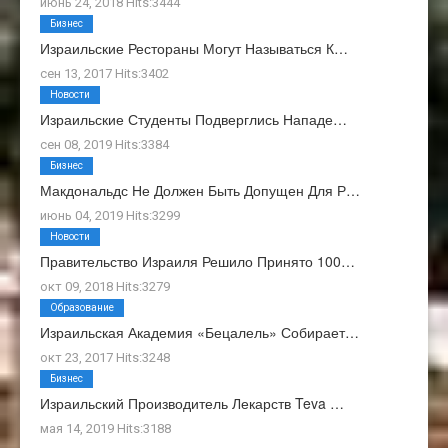
июнь 24, 2018 Hits:3444
Бизнес
Израильские Рестораны Могут Называться К…
сен 13, 2017 Hits:3402
Новости
Израильские Студенты Подверглись Нападе…
сен 08, 2019 Hits:3384
Бизнес
Макдональдс Не Должен Быть Допущен Для Р…
июнь 04, 2019 Hits:3299
Новости
Правительство Израиля Решило Принято 100…
окт 09, 2018 Hits:3279
Образование
Израильская Академия «Бецалель» Собирает…
окт 23, 2017 Hits:3248
Бизнес
Израильский Производитель Лекарств Teva …
мая 14, 2019 Hits:3188