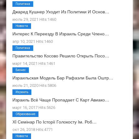
Политика
Джаред Кушнер Уходит Из Политики И Основ…
июль 29, 2021 Hits:1460
Новости
Интерес К Переезду В Израиль Среди Члено…
апр 10, 2021 Hits:1460
Политика
Правительство Косово Решило Открыть Посо…
март 14, 2021 Hits:1461
Бизнес
Израильская Модель Бар Рафаэли Была Оштр…
июль 21, 2020 Hits:5806
Израиль
Израиль Всё Чаще Пропадает С Карт Авиако…
март 16, 2017 Hits:5626
Образование
ХI Семінар По Історії Голокосту Ім. Роб…
окт 26, 2018 Hits:4771
Новости