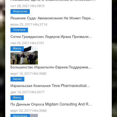
окт 28, 2021 Hits:3813
Иерусалим
Решение Суда: Авиакомпания Не Может Пере…
июнь 23, 2017 Hits:3714
Политика
Сотни Гражданских Лидеров Ирака Призвали…
сен 26, 2021 Hits:3701
Жизнь
Большинство Израильтян-Евреев Поддержив…
март 16, 2017 Hits:3682
Бизнес
Израильская Компания Teva Pharmaceutical…
дек 14, 2017 Hits:3677
Жизнь
По Данным Опроса Migdam Consulting And R…
март 20, 2017 Hits:3666
Иерусалим