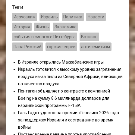
Теги
Иерусалим
Израиль
Политика
Новости
История
Жизнь
Экономика
события в синагоге Питтсбурга
Ватикан
Папа Римский
горские евреи
антисемитизм
В Израиле открылись Маккабианские игры
Израиль готовится к высокому уровню загрязнения
воздуха из-за пыли из Северной Африки, влияющей
на качество воздуха
Пентагон объявляет о контракте с компанией
Boeing на сумму 8,6 миллиарда долларов для
израильской программы F-15IA
Галь Гадот удостоена премии «Генезис» 2026 года
за поддержку Израиля и сострадание во время
войны
Постановление раввина против употребления