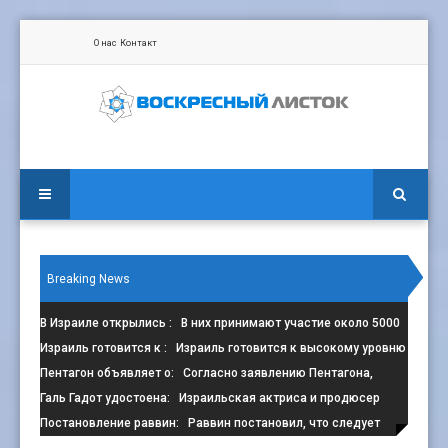
О нас
Контакт
Breaking News
В Израиле открылись
: В них принимают участие около 5000
сп
Израиль готовится к
: Израиль готовится к высокому уровню
з
Пентагон объявляет о
: Согласно заявлению Пентагона,
контрак
Галь Гадот удостоена
: Израильская актриса и продюсер
Галь Г
Постановление раввин
: Раввин постановил, что следует
избега