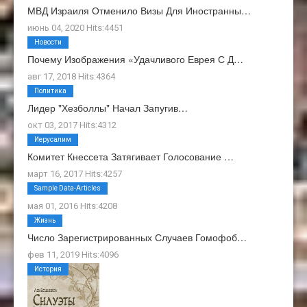
МВД Израиля Отменило Визы Для Иностранны…
июнь 04, 2020 Hits:4451
Новости
Почему Изображения «Удачливого Еврея С Д…
авг 17, 2018 Hits:4364
Политика
Лидер "Хезболлы" Начал Запугив…
окт 03, 2017 Hits:4312
Иерусалим
Комитет Кнессета Затягивает Голосование …
март 16, 2017 Hits:4257
О Нас
Sample Data-Articles
мая 01, 2016 Hits:4208
Жизнь
Число Зарегистрированных Случаев Гомофоб…
фев 11, 2019 Hits:4096
История