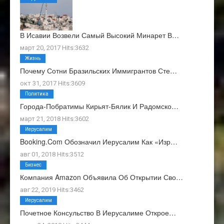
В Исавии Возвели Самый Высокий Минарет В…
март 20, 2017 Hits:3632
Жизнь
Почему Сотни Бразильских Иммигрантов Сте…
окт 31, 2017 Hits:3609
Политика
Города-Побратимы Кирьят-Бялик И Радомско…
март 21, 2018 Hits:3602
Иерусалим
Booking.com Обозначил Иерусалим Как «изр…
авг 01, 2018 Hits:3512
Бизнес
Компания Amazon Объявила Об Открытии Сво…
авг 22, 2019 Hits:3462
Иерусалим
Почетное Консульство В Иерусалиме Открое…