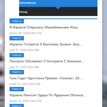
ПОПУЛЯРНОЕ
ТРЕНД
Новости
В Израиле Открылись Маккабианские Игры
июль 03, 2026 Hits:155
Новости
Израиль Готовится К Высокому Уровню Загр…
янв 31, 2026 Hits:346
Новости
Пентагон Объявляет О Контракте С Компани…
дек 31, 2025 Hits:446
Новости
Галь Гадот Удостоена Премии «Генезис» 20…
нояб 13, 2025 Hits:602
Новости
Израиль Наносит Удары По Ядерным Объекта…
июнь 13, 2025 Hits:678
Новости