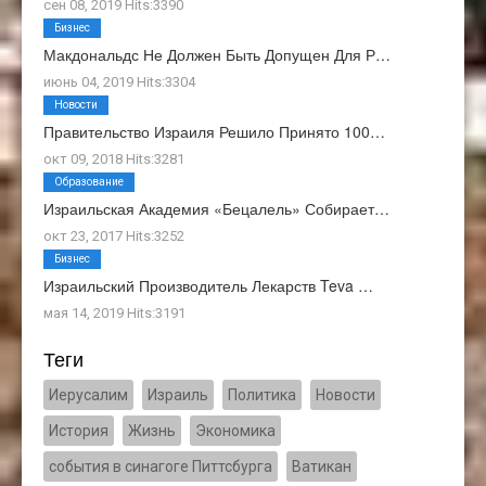
сен 08, 2019 Hits:3390
Бизнес
Макдональдс Не Должен Быть Допущен Для Р…
июнь 04, 2019 Hits:3304
Новости
Правительство Израиля Решило Принято 100…
окт 09, 2018 Hits:3281
Образование
Израильская Академия «Бецалель» Собирает…
окт 23, 2017 Hits:3252
Бизнес
Израильский Производитель Лекарств Teva …
мая 14, 2019 Hits:3191
Теги
Иерусалим
Израиль
Политика
Новости
История
Жизнь
Экономика
события в синагоге Питтсбурга
Ватикан