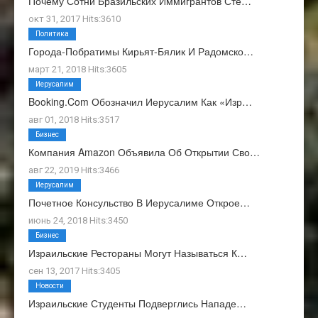
Почему Сотни Бразильских Иммигрантов Сте…
окт 31, 2017 Hits:3610
Политика
Города-Побратимы Кирьят-Бялик И Радомско…
март 21, 2018 Hits:3605
Иерусалим
Booking.com Обозначил Иерусалим Как «изр…
авг 01, 2018 Hits:3517
Бизнес
Компания Amazon Объявила Об Открытии Сво…
авг 22, 2019 Hits:3466
Иерусалим
Почетное Консульство В Иерусалиме Открое…
июнь 24, 2018 Hits:3450
Бизнес
Израильские Рестораны Могут Называться К…
сен 13, 2017 Hits:3405
Новости
Израильские Студенты Подверглись Нападе…