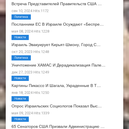
Встреча Представителей Правительств США …
сен 10, 2024 Hits:1172
Политика
Посланники ЕС В Израиле Осуждают «беспре…
мая 08, 2024 Hits:1228
Новости
Израиль Эвакуирует Кирьят-Шмону, Город С…
окт 20, 2023 Hits:1248
Политика
Уничтожение ХАМАС И Дерадикализация Пале…
дек 27, 2023 Hits:1249
Новости
Картины Пикассо И Шагала, Украденные В Т…
янв 18, 2024 Hits:1250
Новости
Опрос Израильских Социологов Показал Выс…
мая 09, 2024 Hits:1339
Новости
65 Сенаторов США Призвали Администрацию …