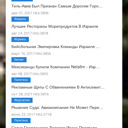
Тель-Авив Был Признан Самым Дорогим Горо…
дек 01, 2021 Hits:3896
Израиль
Лучшие Рестораны Морепродуктов В Израиле
авг 24, 2017 Hits:3878
Израиль
Бейсбольная Экипировка Команды Израиля …
март 16, 2017 Hits:3856
Бизнес
Мексиканцы Купили Компанию Netafim - Изр…
авг 08, 2017 Hits:3855
Политика
Рекламные Щиты С Обвинениями В Антисемит…
окт 28, 2021 Hits:3816
Иерусалим
Решение Суда: Авиакомпания Не Может Пере…
июнь 23, 2017 Hits:3718
Политика
Сотни Гражданских Лидеров Ирака Призвали…