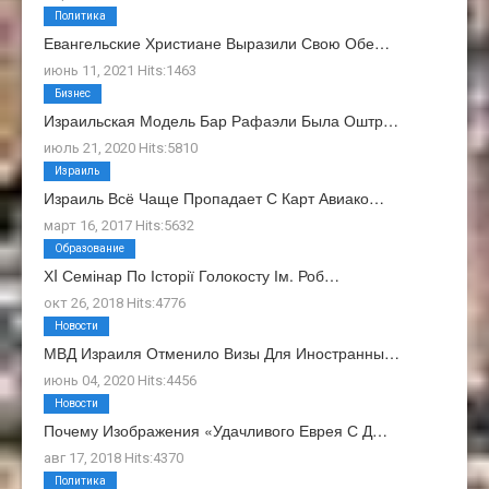
Политика
Евангельские Христиане Выразили Свою Обе…
июнь 11, 2021 Hits:1463
Бизнес
Израильская Модель Бар Рафаэли Была Оштр…
июль 21, 2020 Hits:5810
Израиль
Израиль Всё Чаще Пропадает С Карт Авиако…
март 16, 2017 Hits:5632
Образование
ХI Семінар По Історії Голокосту Ім. Роб…
окт 26, 2018 Hits:4776
Новости
МВД Израиля Отменило Визы Для Иностранны…
июнь 04, 2020 Hits:4456
Новости
Почему Изображения «Удачливого Еврея С Д…
авг 17, 2018 Hits:4370
Политика