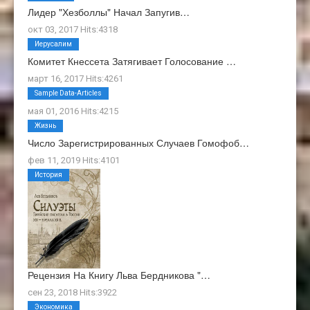
Лидер "Хезболлы" Начал Запугив…
окт 03, 2017 Hits:4318
Иерусалим
Комитет Кнессета Затягивает Голосование …
март 16, 2017 Hits:4261
О Нас
Sample Data-Articles
мая 01, 2016 Hits:4215
Жизнь
Число Зарегистрированных Случаев Гомофоб…
фев 11, 2019 Hits:4101
История
Рецензия На Книгу Льва Бердникова "…
сен 23, 2018 Hits:3922
Экономика