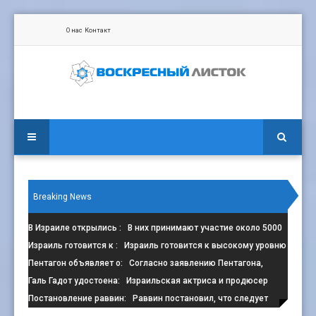
О нас
Контакт
Breaking News
В Израиле открылись
: В них принимают участие около 5000
сп
Израиль готовится к
: Израиль готовится к высокому уровню
з
Пентагон объявляет о
: Согласно заявлению Пентагона,
контрак
Галь Гадот удостоена
: Израильская актриса и продюсер
Галь Г
Постановление раввин
: Раввин постановил, что следует
избега